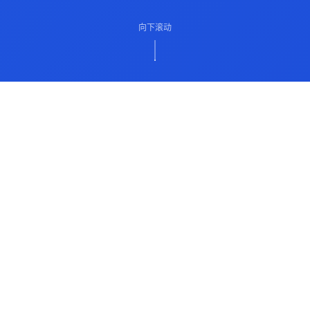
向下滚动
ABOUT US
关于我们