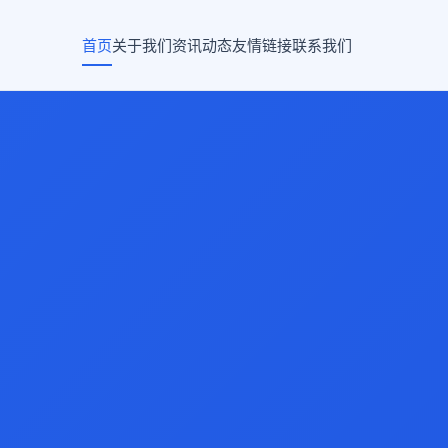
首页
关于我们
资讯动态
友情链接
联系我们